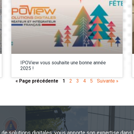
IPOView vous souhaite une bonne année
2025 !
« Page précédente
1
2
3
4
5
Suivante »
de solutions digitales, vous apporte son expertise dans le