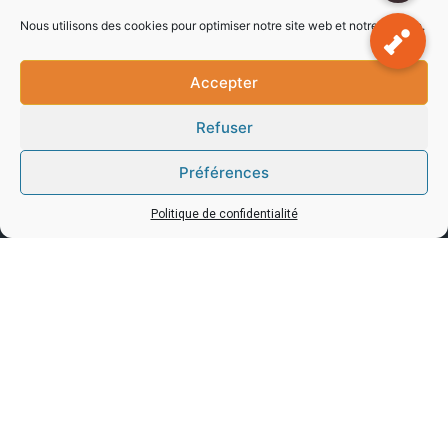
Nous utilisons des cookies pour optimiser notre site web et notre service.
Notre équipe est à votre service pour répondre à toutes
vos demandes…
Accepter
Refuser
Préférences
Politique de confidentialité
Adresse
15/17 rue Emile Zola,
69150 Décines-Charpieu
Contact
info@ipoview.com